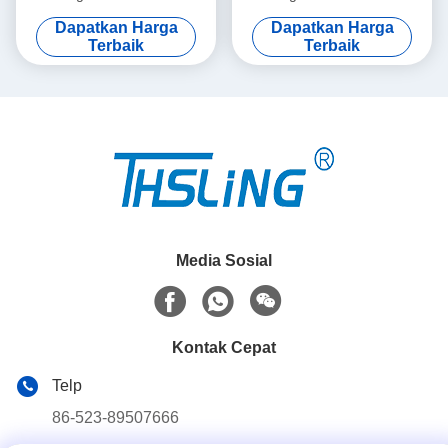
Down Set dengan Double J
Double J Hook
Dapatkan Harga
Dapatkan Harga
Hook
Terbaik
Terbaik
Media Sosial
Kontak Cepat
Telp
86-523-89507666