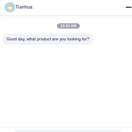
Surel
Tianhua
info@tianhua-rigging.com
Alamat
10:43 AM
No. 8, Jalan Xinqiao, Kawasan Industri Lingang, Distrik
Gaogang, Kota Taizhou, Provinsi Jiangsu, Tiongkok
Good day, what product are you looking for?
Kebijakan Privasi
|
Sitemap
Cina Kualitas Baik Sling Angkat Polyester Pemasok. Hak cipta ©
2018-2026 江苏天华索具有限公司 . Seluruh hak cipta.