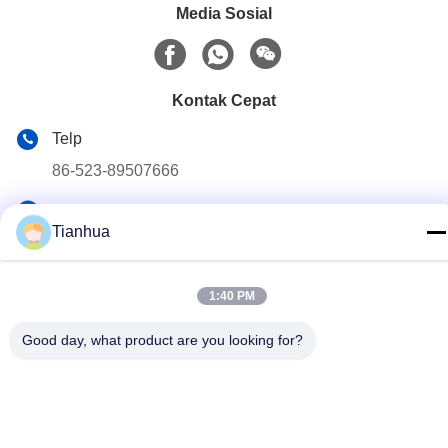
Media Sosial
Kontak Cepat
Telp
86-523-89507666
Surel
Tianhua
info@tianhua-rigging.com
Alamat
1:40 PM
No. 8, Jalan Xinqiao, Kawasan Industri Lingang, Distrik
Gaogang, Kota Taizhou, Provinsi Jiangsu, Tiongkok
Good day, what product are you looking for?
Kebijakan Privasi
|
Sitemap
Cina Kualitas Baik Sling Angkat Polyester Pemasok. Hak cipta ©
2018-2026 江苏天华索具有限公司 . Seluruh hak cipta.