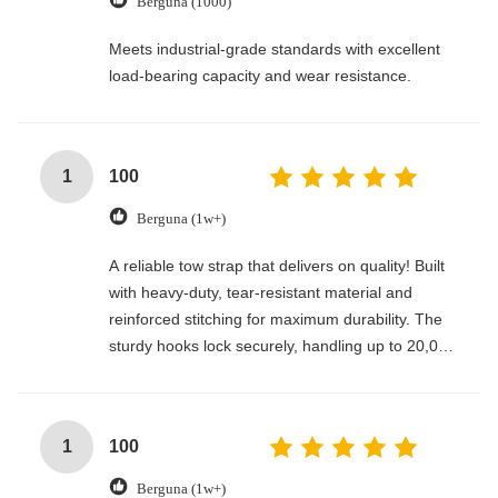
Berguna (1000)
Meets industrial-grade standards with excellent
load-bearing capacity and wear resistance.
1
100
Berguna (1w+)
A reliable tow strap that delivers on quality! Built
with heavy-duty, tear-resistant material and
reinforced stitching for maximum durability. The
sturdy hooks lock securely, handling up to 20,000
lbs with ease. Compact, easy to store, and
perfect for emergencies, off-roading, or everyday
towing needs—every driver’s must-have!
1
100
Berguna (1w+)