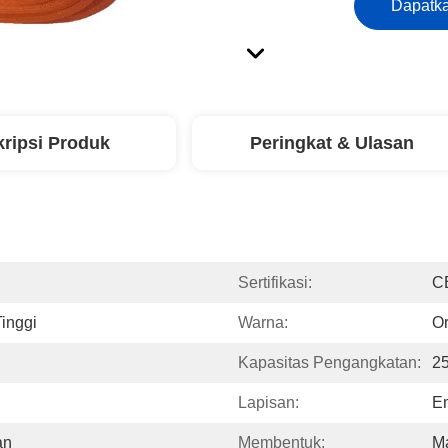
Dapatka
ripsi Produk
Peringkat & Ulasan
Sertifikasi:
C
inggi
Warna:
O
Kapasitas Pengangkatan:
2
Lapisan:
E
an
Membentuk:
M