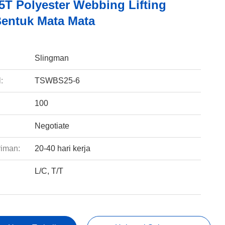
5T Polyester Webbing Lifting
Bentuk Mata Mata
:
Slingman
:
TSWBS25-6
100
Negotiate
riman:
20-40 hari kerja
L/C, T/T
: