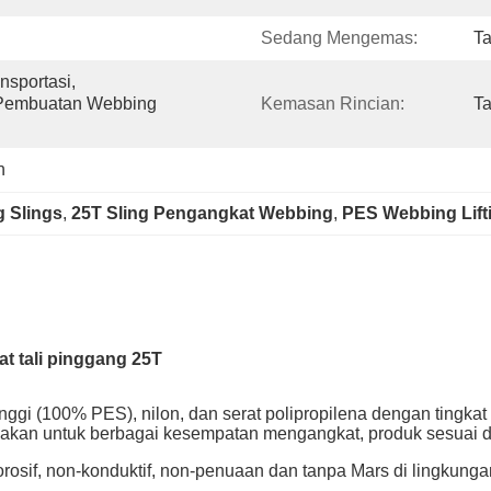
Sedang Mengemas:
Ta
sportasi, 
, Pembuatan Webbing 
Kemasan Rincian:
Ta
n
g Slings
, 
25T Sling Pengangkat Webbing
, 
PES Webbing Lift
at tali pinggang 25T
tinggi (100% PES), nilon, dan serat polipropilena dengan tingkat
nakan untuk berbagai kesempatan mengangkat, produk sesuai 
orosif, non-konduktif, non-penuaan dan tanpa Mars di lingkun