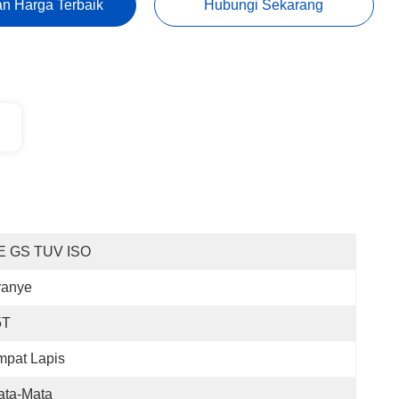
n Harga Terbaik
Hubungi Sekarang
E GS TUV ISO
ranye
5T
mpat Lapis
ata-Mata