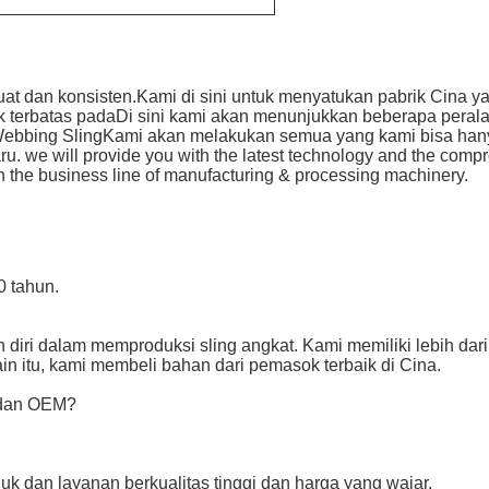
kuat dan konsisten.Kami di sini untuk menyatukan pabrik Cina
ak terbatas padaDi sini kami akan menunjukkan beberapa perala
 Webbing SlingKami akan melakukan semua yang kami bisa hany
baru. we will provide you with the latest technology and the com
in the business line of manufacturing & processing machinery.
 tahun.
diri dalam memproduksi sling angkat. Kami memiliki lebih da
ain itu, kami membeli bahan dari pemasok terbaik di Cina.
 dan OEM?
k dan layanan berkualitas tinggi dan harga yang wajar.