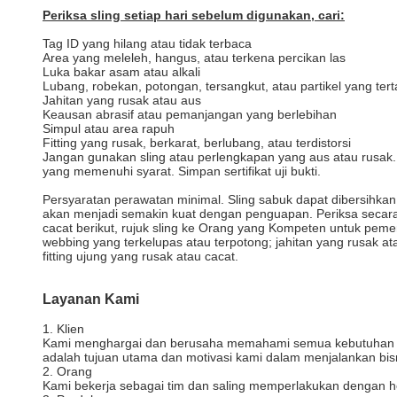
Periksa sling setiap hari sebelum digunakan, cari:
Tag ID yang hilang atau tidak terbaca
Area yang meleleh, hangus, atau terkena percikan las
Luka bakar asam atau alkali
Lubang, robekan, potongan, tersangkut, atau partikel yang te
Jahitan yang rusak atau aus
Keausan abrasif atau pemanjangan yang berlebihan
Simpul atau area rapuh
Fitting yang rusak, berkarat, berlubang, atau terdistorsi
Jangan gunakan sling atau perlengkapan yang aus atau rusak. B
yang memenuhi syarat. Simpan sertifikat uji bukti.
Persyaratan perawatan minimal. Sling sabuk dapat dibersihkan 
akan menjadi semakin kuat dengan penguapan. Periksa secara te
cacat berikut, rujuk sling ke Orang yang Kompeten untuk peme
webbing yang terkelupas atau terpotong; jahitan yang rusak at
fitting ujung yang rusak atau cacat.
Layanan Kami
1. Klien
Kami menghargai dan berusaha memahami semua kebutuhan kl
adalah tujuan utama dan motivasi kami dalam menjalankan bis
2. Orang
Kami bekerja sebagai tim dan saling memperlakukan dengan hor