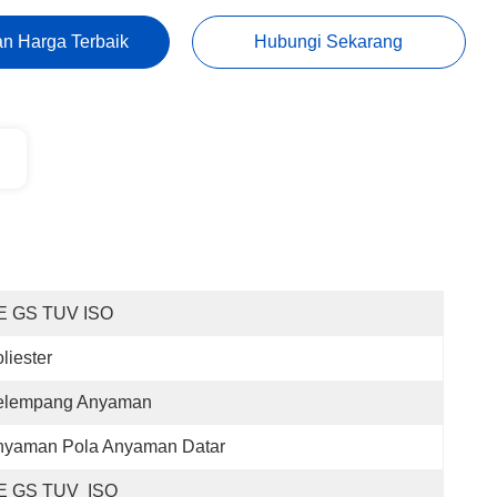
n Harga Terbaik
Hubungi Sekarang
E GS TUV ISO
liester
elempang Anyaman
nyaman Pola Anyaman Datar
E GS TUV  ISO