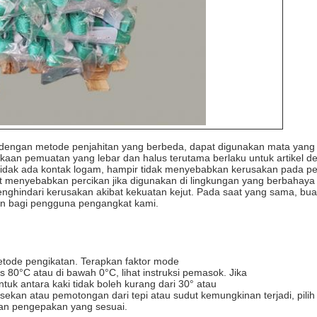
s dengan metode penjahitan yang berbeda, dapat digunakan mata yang
aan pemuatan yang lebar dan halus terutama berlaku untuk artikel d
a tidak ada kontak logam, hampir tidak menyebabkan kerusakan pada p
pat menyebabkan percikan jika digunakan di lingkungan yang berbahaya
ghindari kerusakan akibat kekuatan kejut. Pada saat yang sama, bu
n bagi pengguna pengangkat kami.
etode pengikatan. Terapkan faktor mode
80°C atau di bawah 0°C, lihat instruksi pemasok. Jika
tuk antara kaki tidak boleh kurang dari 30° atau
esekan atau pemotongan dari tepi atau sudut kemungkinan terjadi, pilih 
kan pengepakan yang sesuai.