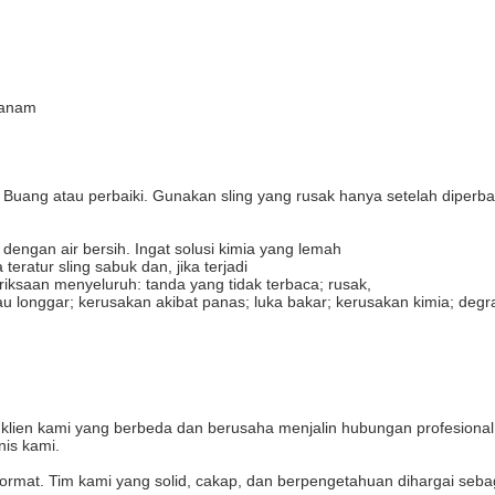
rtanam
uang atau perbaiki. Gunakan sling yang rusak hanya setelah diperbaiki,
dengan air bersih. Ingat solusi kimia yang lemah
ratur sling sabuk dan, jika terjadi
riksaan menyeluruh: tanda yang tidak terbaca; rusak,
au longgar; kerusakan akibat panas; luka bakar; kerusakan kimia; degr
ien kami yang berbeda dan berusaha menjalin hubungan profesional
nis kami.
mat. Tim kami yang solid, cakap, dan berpengetahuan dihargai sebagai