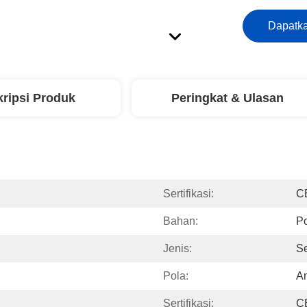
Dapatka
ripsi Produk
Peringkat & Ulasan
Sertifikasi:
C
Bahan:
Po
Jenis:
S
Pola:
A
Sertifikasi:
C