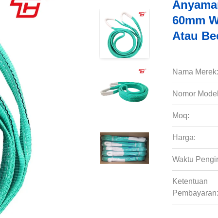
Anyaman
60mm Wa
Atau Be
Nama Merek
Nomor Model
Moq:
Harga:
Waktu Pengi
Ketentuan
Pembayaran