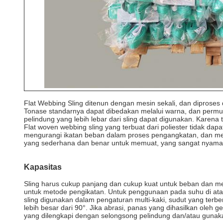
Flat Webbing Sling ditenun dengan mesin sekali, dan diprose
Tonase standarnya dapat dibedakan melalui warna, dan permuk
pelindung yang lebih lebar dari sling dapat digunakan. Karen
Flat woven webbing sling yang terbuat dari poliester tidak da
mengurangi ikatan beban dalam proses pengangkatan, dan men
yang sederhana dan benar untuk memuat, yang sangat nyama
Kapasitas
Sling harus cukup panjang dan cukup kuat untuk beban dan m
untuk metode pengikatan. Untuk penggunaan pada suhu di atas 
sling digunakan dalam pengaturan multi-kaki, sudut yang terben
lebih besar dari 90°. Jika abrasi, panas yang dihasilkan oleh g
yang dilengkapi dengan selongsong pelindung dan/atau guna