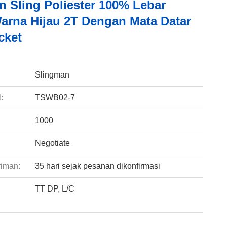
 Sling Poliester 100% Lebar
rna Hijau 2T Dengan Mata Datar
cket
:
Slingman
:
TSWB02-7
1000
Negotiate
riman:
35 hari sejak pesanan dikonfirmasi
TT DP, L/C
: