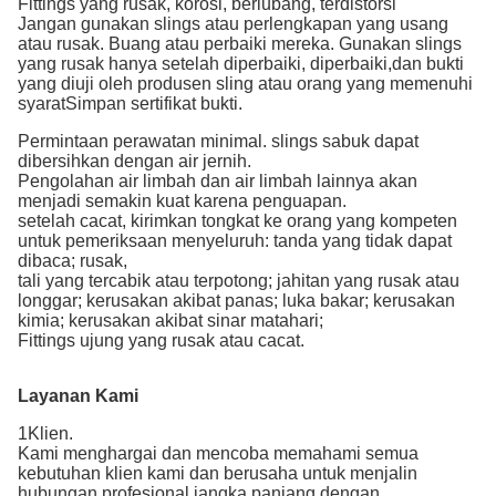
Fittings yang rusak, korosi, berlubang, terdistorsi
Jangan gunakan slings atau perlengkapan yang usang
atau rusak. Buang atau perbaiki mereka. Gunakan slings
yang rusak hanya setelah diperbaiki, diperbaiki,dan bukti
yang diuji oleh produsen sling atau orang yang memenuhi
syaratSimpan sertifikat bukti.
Permintaan perawatan minimal. slings sabuk dapat
dibersihkan dengan air jernih.
Pengolahan air limbah dan air limbah lainnya akan
menjadi semakin kuat karena penguapan.
setelah cacat, kirimkan tongkat ke orang yang kompeten
untuk pemeriksaan menyeluruh: tanda yang tidak dapat
dibaca; rusak,
tali yang tercabik atau terpotong; jahitan yang rusak atau
longgar; kerusakan akibat panas; luka bakar; kerusakan
kimia; kerusakan akibat sinar matahari;
Fittings ujung yang rusak atau cacat.
Layanan Kami
1Klien.
Kami menghargai dan mencoba memahami semua
kebutuhan klien kami dan berusaha untuk menjalin
hubungan profesional jangka panjang dengan