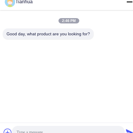
Tianhua
info@tianhua-rigging.com
Alamat
No. 8, Jalan Xinqiao, Kawasan Industri Lingang, Distrik
2:46 PM
Gaogang, Kota Taizhou, Provinsi Jiangsu, Tiongkok
Good day, what product are you looking for?
Kebijakan Privasi
|
Sitemap
Cina Kualitas Baik Sling Angkat Polyester Pemasok. Hak cipta ©
2018-2026 江苏天华索具有限公司 . Seluruh hak cipta.