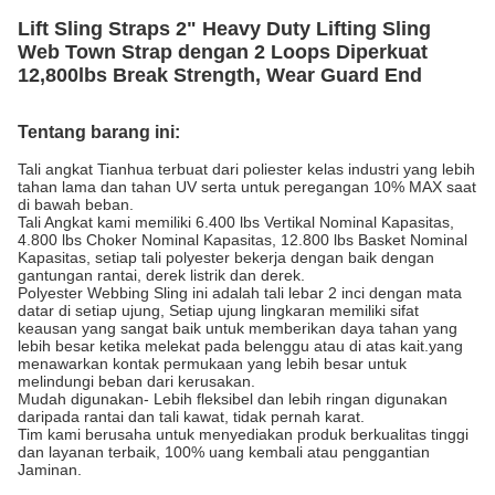
Lift Sling Straps 2" Heavy Duty Lifting Sling
Web Town Strap dengan 2 Loops Diperkuat
12,800lbs Break Strength, Wear Guard End
Tentang barang ini:
Tali angkat Tianhua terbuat dari poliester kelas industri yang lebih
tahan lama dan tahan UV serta untuk peregangan 10% MAX saat
di bawah beban.
Tali Angkat kami memiliki 6.400 lbs Vertikal Nominal Kapasitas,
4.800 lbs Choker Nominal Kapasitas, 12.800 lbs Basket Nominal
Kapasitas, setiap tali polyester bekerja dengan baik dengan
gantungan rantai, derek listrik dan derek.
Polyester Webbing Sling ini adalah tali lebar 2 inci dengan mata
datar di setiap ujung, Setiap ujung lingkaran memiliki sifat
keausan yang sangat baik untuk memberikan daya tahan yang
lebih besar ketika melekat pada belenggu atau di atas kait.yang
menawarkan kontak permukaan yang lebih besar untuk
melindungi beban dari kerusakan.
Mudah digunakan- Lebih fleksibel dan lebih ringan digunakan
daripada rantai dan tali kawat, tidak pernah karat.
Tim kami berusaha untuk menyediakan produk berkualitas tinggi
dan layanan terbaik, 100% uang kembali atau penggantian
Jaminan.